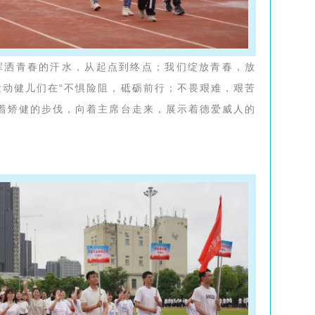
挥洒青春的汗水，从起点到终点；我们绽放青春，放
运动健儿们在“不惧险阻，砥砺前行；不畏艰难，艰苦
迈着矫健的步伐，向着主席台走来，展示着德爱威人的