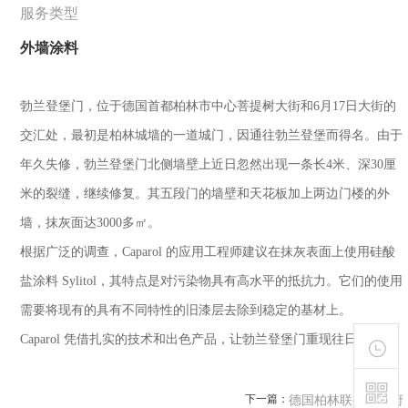
服务类型
外墙涂料
勃兰登堡门，位于德国首都柏林市中心菩提树大街和6月17日大街的
交汇处，最初是柏林城墙的一道城门，因通往勃兰登堡而得名。由于
年久失修，
勃兰登堡门北侧墙壁上近日忽然出现一条长4米、深30厘
米的裂缝，继续修复。其
五段门的墙壁和天花板加上两边门楼的外
墙，抹灰面达3000多㎡。
根据广泛的调查，Caparol 的应用工程师建议在抹灰表面上使用硅酸
盐涂料 Sylitol，其特点是对污染物具有高水平的抵抗力。它们的使用
需要将现有的具有不同特性的旧漆层去除到稳定的基材上。
Caparol 凭借扎实的技术和出色产品，让
勃兰登堡门重现往日光辉。
德国柏林联邦总理府
下一篇：