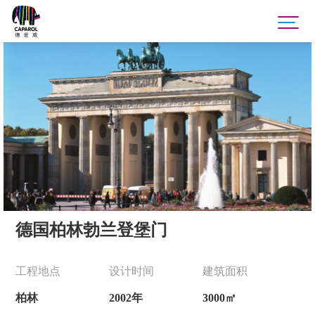
德国柏林勃兰登堡门
工程地点
设计时间
建筑面积
柏林
2002年
3000㎡