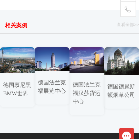
查看全部>>
400-
相关案例
111-
1895
德国法兰克
德国法兰克
德国慕尼黑
德国德累斯
福展览中心
福汉莎货运
BMW世界
顿烟草公司
中心