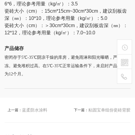
6*6，理论参考用量（kg/㎡）：3.5
瓷砖大小（cm）：15cm*
15cm~
30cm*
30cm
，建议刮板齿
深（㎜）：10*10，理论参考用量（kg/㎡）：5.0
瓷砖大小（cm）：＞
30cm*
30cm
，建议刮板齿深（㎜）：
12*12，理论参考用量（kg/㎡）：7.0~10.0
产品储存
密闭存于5℃-35℃阴凉干燥的库房，避免雨淋和阳光曝晒，严防霜
冻。避免堆积过高。
在5℃-35℃正常运输条件下，未启封产品保质期
为12个月。
400-
111-
蓝柔防水涂料
粘固宝单组份瓷砖背胶
上一篇：
下一篇：
1895