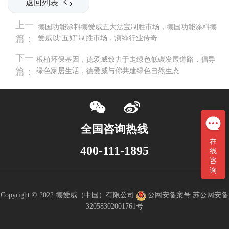
返回列表
上一
德国功能涂料德爱威五大法宝制胜市场，德国功能涂料德
篇：
爱威以“五好”制胜市场，演绎行业传奇
下一
根植环保基因，德爱威致力于走绿色低碳发展道路，倡导
篇：
绿色家居生活，德爱威与你共建绿色自然生态
全国咨询热线
在
400-111-1895
线
咨
询
Copyright © 2022 德爱威（中国）有限公司
公网安备案号 苏公网安备
32058302001761号