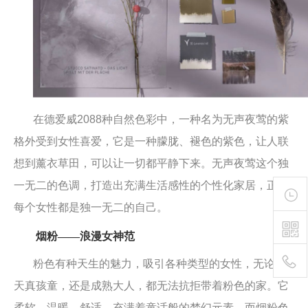
在德爱威2088种自然色彩
中，一种名为无
声夜莺的
紫
格外受到女性喜爱，它是一种朦胧、褪色的紫色，让人联
想到薰衣草田，可以让一切都平静下来。无声夜莺这个独
一无二的色调，打造出充满生活感性的个性化家居，正如
每个女性都是独一无二的自己。
烟粉——浪漫女神范
粉色有种天生的魅力，吸引各种类型的女性，无论是
天真孩童，还是成熟大人，都无法抗拒带着粉色的家。它
400-
柔软、温暖、舒适，充满着童话般的梦幻元素。而烟粉色