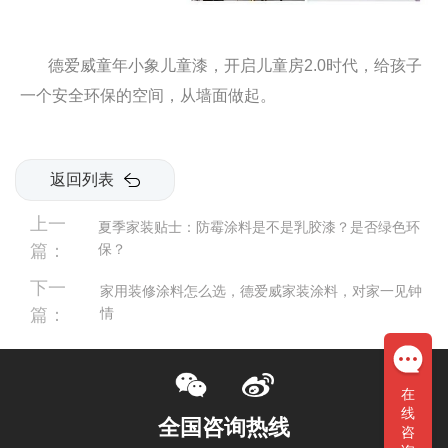
德爱威
童年小象
儿童漆，开启儿童房
2.0时代，给孩子
一个安全环保的空间，从墙面做起。
返回列表
上一
夏季家装贴士：防霉涂料是不是乳胶漆？是否绿色环
篇：
保？
下一
家用装修涂料怎么选，德爱威家装涂料，对家一见钟
篇：
情
在
线
全国咨询热线
咨