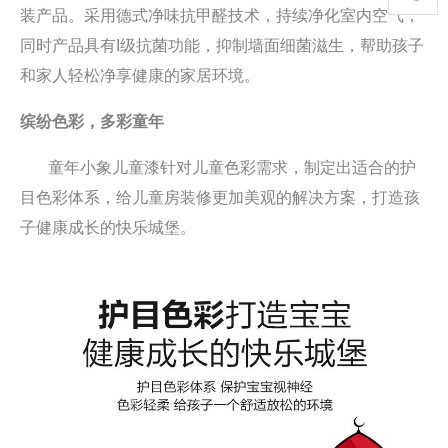
装产品。采用德式净味抗甲醛技术，持续净化室内空气，
400-
同时产品具有
I级抗菌功能，抑制墙面细菌滋生，帮助孩子
和家人轻松净享健康的家居环境。
111-
缤纷色彩，多彩童年
1895
童年小象
儿童漆
针对儿童色彩需求，制定出适合的护
目色彩体系，给儿童房装修更加美观的解决方案，打造孩
子健康成长的快乐城堡。