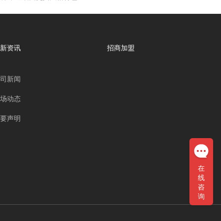
新资讯
招商加盟
司新闻
场动态
要声明
在
线
咨
询