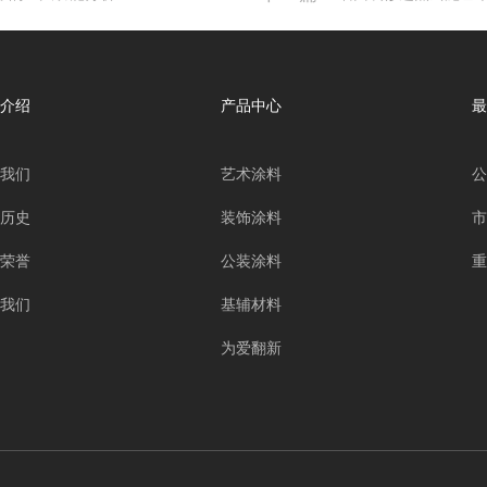
介绍
产品中心
最
我们
艺术涂料
公
历史
装饰涂料
市
荣誉
公装涂料
重
我们
基辅材料
为爱翻新