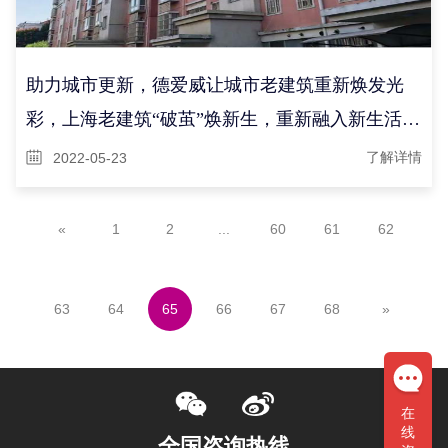
助力城市更新，德爱威让城市老建筑重新焕发光
彩，上海老建筑“破茧”焕新生，重新融入新生活空
间
2022-05-23
了解详情
«
1
2
...
60
61
62
63
64
65
66
67
68
»
在
线
全国咨询热线