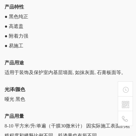
产品特性
● 黑色纯正
● 高遮盖
● 附着力强
● 易施工
产品用途
适用于装饰及保护室内基层墙面, 如抹灰面, 石膏板面等。
光泽/颜色
哑光 黑色
产品用量
8-10 平方米/升/单遍（干膜30微米计） 因实际施工表面的粗
400-
糙程度和稀释比例不同，耗漆量也有所不同。