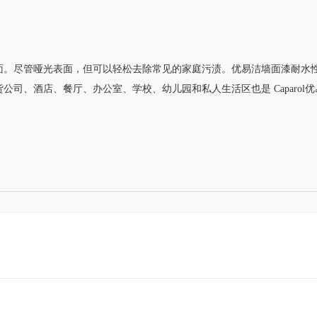
面。尽管哑光表面，但可以轻松去除常见的家庭污
渍。优易洁墙面漆耐水
公司、酒店、餐厅、办公室、学校、幼儿园和私人生活区也是 Caparol
优